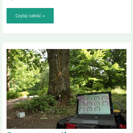
Czytaj całość »
Statyczna
próba
obciążeniowa
(elasto-
inklino)