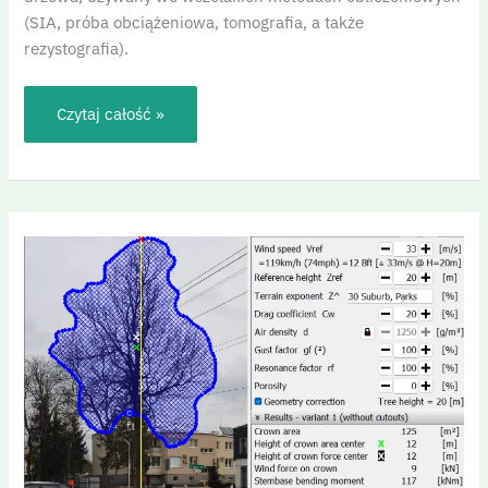
(SIA, próba obciążeniowa, tomografia, a także
rezystografia).
Czytaj całość »
Analiza
naporu
wiatru