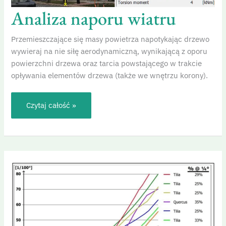
Analiza naporu wiatru
Przemieszczające się masy powietrza napotykając drzewo
wywieraj na nie siłę aerodynamiczną, wynikającą z oporu
powierzchni drzewa oraz tarcia powstającego w trakcie
opływania elementów drzewa (także we wnętrzu korony).
Czytaj całość »
Statics
Integrated
Methods
(SIM)
–
zintegrowany
pomiar
statyki
drzewa