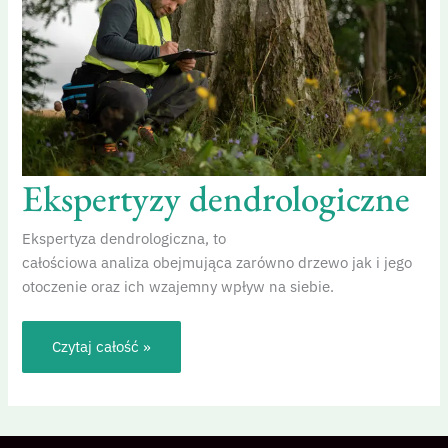
Ekspertyzy dendrologiczne
Ekspertyza dendrologiczna, to
całościowa analiza obejmująca zarówno drzewo jak i jego
otoczenie oraz ich wzajemny wpływ na siebie.
Czytaj całość »