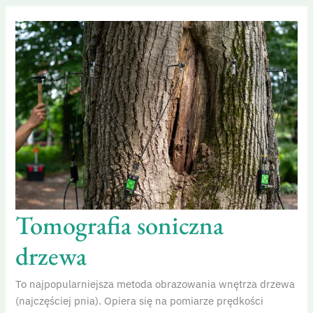
Tomografia
soniczna
drzewa
Tomografia soniczna
drzewa
To najpopularniejsza metoda obrazowania wnętrza drzewa
(najczęściej pnia). Opiera się na pomiarze prędkości