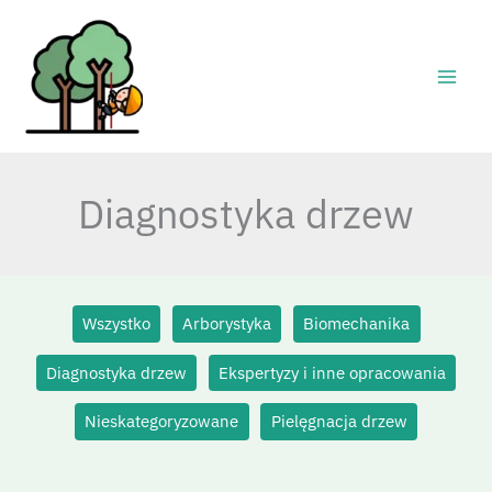
Przejdź
Filter
do
posts
treści
by
category
Diagnostyka drzew
Wszystko
Arborystyka
Biomechanika
Diagnostyka drzew
Ekspertyzy i inne opracowania
Nieskategoryzowane
Pielęgnacja drzew